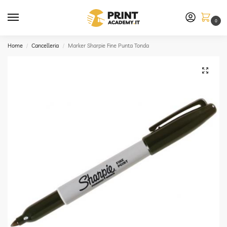
0
Home
Cancelleria
Marker Sharpie Fine Punta Tonda
/
/