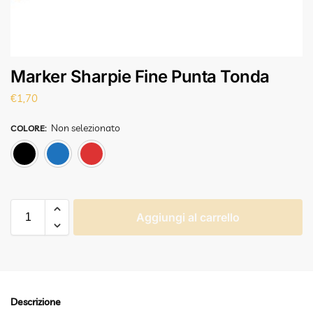
Marker Sharpie Fine Punta Tonda
€
1,70
Non selezionato
COLORE
:
Nero
Blu
Rosso
Aggiungi al carrello
Descrizione